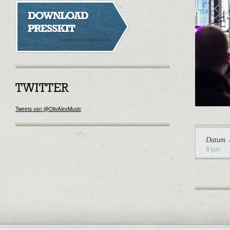
TWITTER
Tweets van @OlivAlexMusic
Datum
8 jun