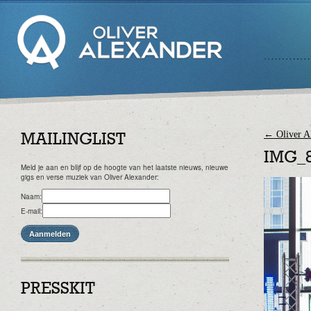
←
Oliver A
MAILINGLIST
IMG_
Meld je aan en blijf op de hoogte van het laatste nieuws, nieuwe
gigs en verse muziek van Oliver Alexander:
Naam:
E-mail:
PRESSKIT