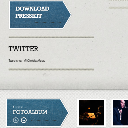
TWITTER
Tweets van @OlivAlexMusic
Laatste
FOTOALBUM