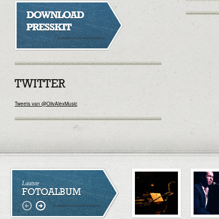
TWITTER
Tweets van @OlivAlexMusic
Laatste
FOTOALBUM