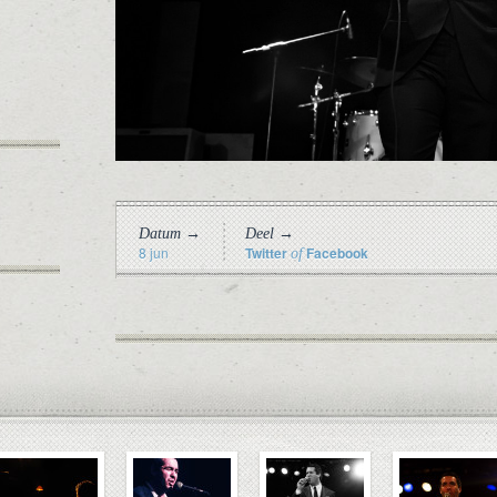
Datum →
Deel →
8 jun
Twitter
Facebook
of