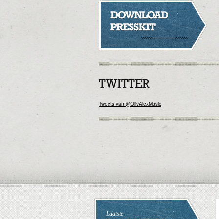
TWITTER
Tweets van @OlivAlexMusic
Laatste