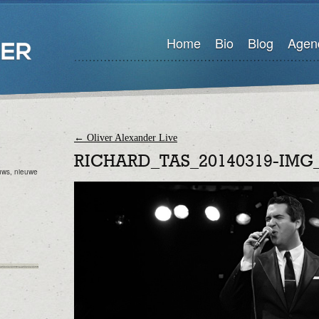
Home
Bio
Blog
Agen
←
Oliver Alexander Live
RICHARD_TAS_20140319-IMG
euws, nieuwe