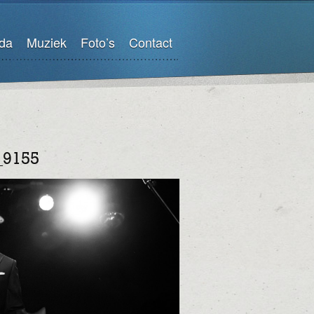
da
Muziek
Foto’s
Contact
_9155