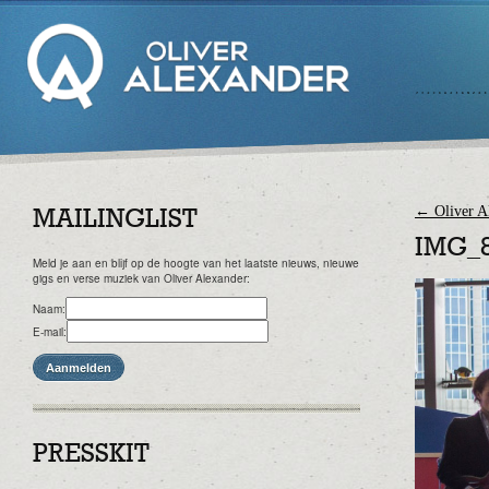
←
Oliver A
MAILINGLIST
IMG_
Meld je aan en blijf op de hoogte van het laatste nieuws, nieuwe
gigs en verse muziek van Oliver Alexander:
Naam:
E-mail:
PRESSKIT