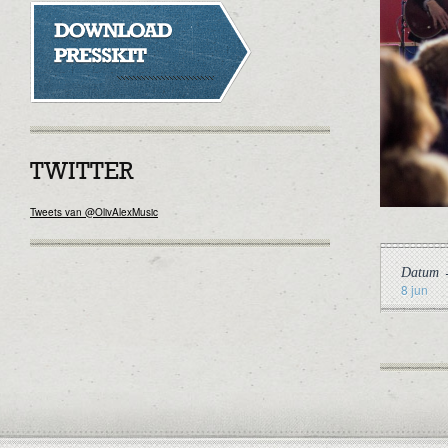
TWITTER
Tweets van @OlivAlexMusic
Datum
8 jun