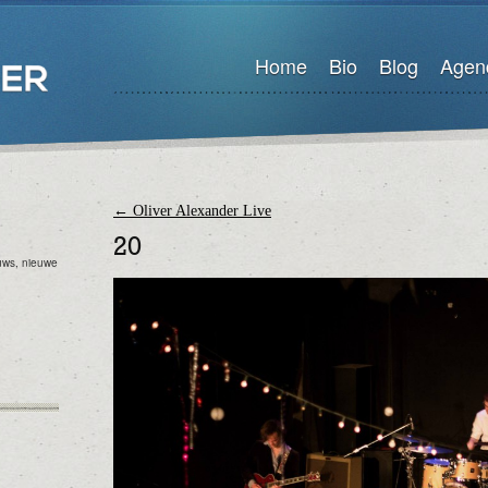
Home
Bio
Blog
Agen
←
Oliver Alexander Live
20
euws, nieuwe